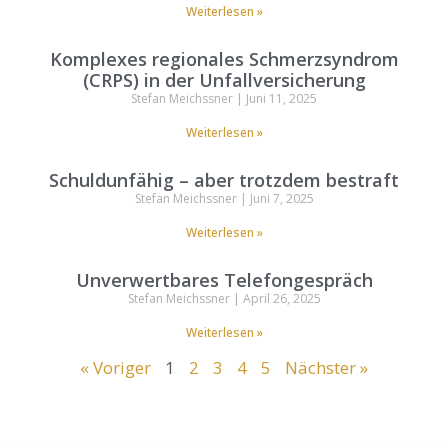
Weiterlesen »
Komplexes regionales Schmerzsyndrom
(CRPS) in der Unfallversicherung
Stefan Meichssner
Juni 11, 2025
Weiterlesen »
Schuldunfähig – aber trotzdem bestraft
Stefan Meichssner
Juni 7, 2025
Weiterlesen »
Unverwertbares Telefongespräch
Stefan Meichssner
April 26, 2025
Weiterlesen »
« Voriger
1
2
3
4
5
Nächster »