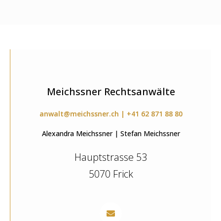
Meichssner Rechtsanwälte
anwalt@meichssner.ch | +41 62 871 88 80
Alexandra Meichssner | Stefan Meichssner
Hauptstrasse 53
5070 Frick