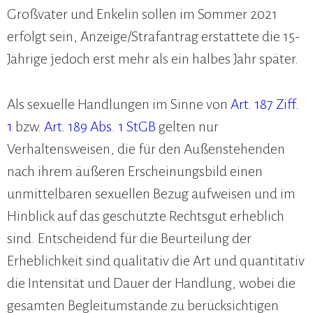
Großvater und Enkelin sollen im Sommer 2021
erfolgt sein, Anzeige/Strafantrag erstattete die 15-
Jährige jedoch erst mehr als ein halbes Jahr später.
Als sexuelle Handlungen im Sinne von
Art. 187 Ziff.
1
bzw.
Art. 189 Abs. 1 StGB
gelten nur
Verhaltensweisen, die für den Außenstehenden
nach ihrem äußeren Erscheinungsbild einen
unmittelbaren sexuellen Bezug aufweisen und im
Hinblick auf das geschützte Rechtsgut erheblich
sind. Entscheidend für die Beurteilung der
Erheblichkeit sind qualitativ die Art und quantitativ
die Intensität und Dauer der Handlung, wobei die
gesamten Begleitumstände zu berücksichtigen