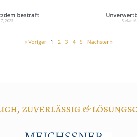
otzdem bestraft
Unverwertb
 7, 2025
Stefan M
« Voriger
1
2
3
4
5
Nächster »
ich, zuverlässig & lösungso