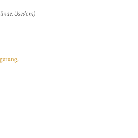
emünde, Usedom)
igerung
,