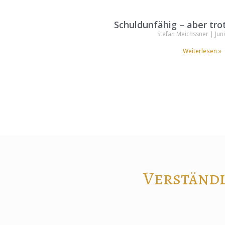
Schuldunfähig – aber tr
Stefan Meichssner
Juni
Weiterlesen »
Verständl