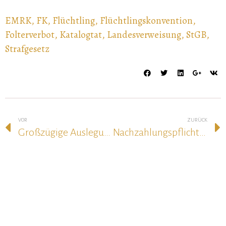
EMRK
,
FK
,
Flüchtling
,
Flüchtlingskonvention
,
Folterverbot
,
Katalogtat
,
Landesverweisung
,
StGB
,
Strafgesetz
VOR
ZURÜCK
Großzügige Auslegung des Territorialitätsprinzips
Nachzahlungspflicht bei der unentgeltlichen Rechtspflege