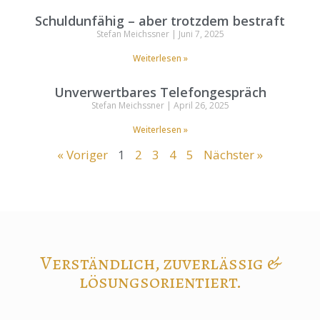
Schuldunfähig – aber trotzdem bestraft
Stefan Meichssner
Juni 7, 2025
Weiterlesen »
Unverwertbares Telefongespräch
Stefan Meichssner
April 26, 2025
Weiterlesen »
« Voriger
1
2
3
4
5
Nächster »
Verständlich, zuverlässig &
lösungsorientiert.