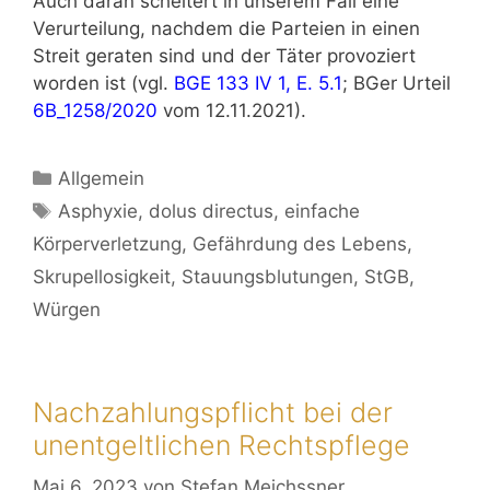
Auch daran scheitert in unserem Fall eine
Verurteilung, nachdem die Parteien in einen
Streit geraten sind und der Täter provoziert
worden ist (vgl.
BGE 133 IV 1, E. 5.1
; BGer Urteil
6B_1258/2020
vom 12.11.2021).
Allgemein
Asphyxie
,
dolus directus
,
einfache
Körperverletzung
,
Gefährdung des Lebens
,
Skrupellosigkeit
,
Stauungsblutungen
,
StGB
,
Würgen
Nachzahlungspflicht bei der
unentgeltlichen Rechtspflege
Mai 6, 2023
von
Stefan Meichssner