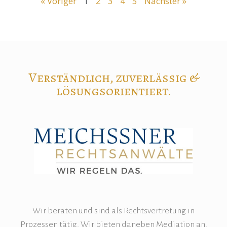
« Voriger
1
2
3
4
5
Nächster »
Verständlich, zuverlässig &
lösungsorientiert.
Wir beraten und sind als Rechtsvertretung in
Prozessen tätig. Wir bieten daneben Mediation an.