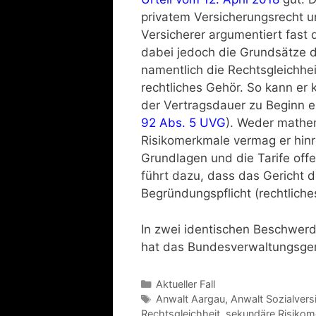
privatem Versicherungsrecht u
Versicherer argumentiert fast 
dabei jedoch die Grundsätze 
namentlich die Rechtsgleichhe
rechtliches Gehör. So kann er k
der Vertragsdauer zu Beginn e
92 Abs. 5 UVG
). Weder mathem
Risikomerkmale vermag er hinre
Grundlagen und die Tarife offe
führt dazu, dass das Gericht 
Begründungspflicht (rechtlich
In zwei identischen Beschwerd
hat das Bundesverwaltungsgeric
Aktueller Fall
Anwalt Aargau
,
Anwalt Sozialvers
Rechtsgleichheit
,
sekundäre Risikom