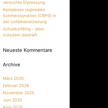
versuchte Erpressung
Komplexes regionales
Schmerzsyndrom (CRPS) in
der Unfallversicherung
Schuldunfähig – aber
trotzdem bestraft
Neueste Kommentare
Archive
März 2026
Februar 2026
November 2025
Juni 2025
April 2025