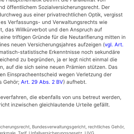
nd öffentlichem Sozialversicherungsrecht. Der
durchweg aus einer privatrechtlichen Optik, vergisst
des Verfassungs- und Verwaltungsrechts wie
it, das Willkürverbot und den Anspruch auf
eine triftigen Gründe für die Neutarifierung mitten in
ines neuen Versicherungsjahres aufzeigen (
vgl. Art.
atisch-statistische Erkenntnisse noch sekundäre
ichend zu begründen, ja er legt nicht einmal die
n, auf die sich seine neuen Prämien stützen. Das
den Einspracheentscheid wegen Verletzung der
es Gehör;
Art. 29 Abs. 2 BV
) aufhebt.
everfahren, die ebenfalls von uns betreut werden,
ht inzwischen gleichlautende Urteile gefällt.
icherungsrecht
,
Bundesverwaltungsgericht
,
rechtliches Gehör
,
erkmale
,
Tarif
,
Unfallversicherungsgesetz
,
UVG