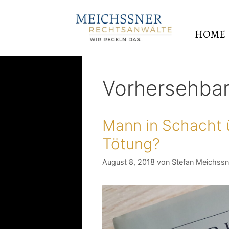
HOME
Vorhersehbar
Mann in Schacht ü
Tötung?
August 8, 2018
von
Stefan Meichssn