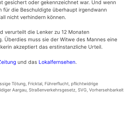
cht gesichert oder gekennzeichnet war. Und wenn
nn für die Beschuldigte überhaupt irgendwann
all nicht verhindern können.
d verurteilt die Lenker zu 12 Monaten
ng. Überdies muss sie der Witwe des Mannes eine
rin akzeptiert das erstinstanzliche Urteil.
Zeitung
und das
Lokalfernsehen
.
ässige Tötung
,
Fricktal
,
Führerflucht
,
pflichtwidrige
eidiger Aargau
,
Straßenverkehrsgesetz
,
SVG
,
Vorhersehbarkeit