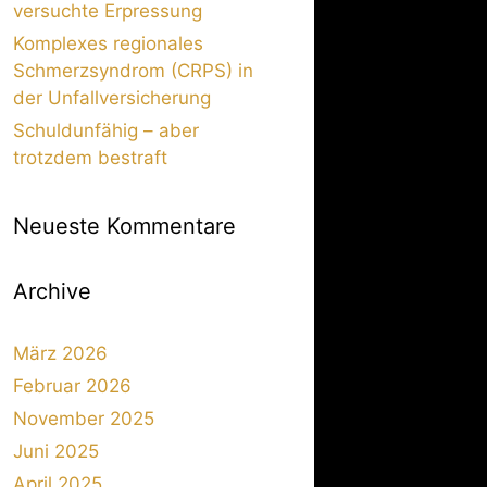
versuchte Erpressung
Komplexes regionales
Schmerzsyndrom (CRPS) in
der Unfallversicherung
Schuldunfähig – aber
trotzdem bestraft
Neueste Kommentare
Archive
März 2026
Februar 2026
November 2025
Juni 2025
April 2025