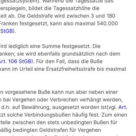
agessatzsystem). Während die Tagessätze das
rspiegeln, bildet die Tagessatzhöhe die
keit ab. Die Geldstrafe wird zwischen 3 und 180
Franken festgesetzt, kann also maximal 540.000
 StGB
).
d lediglich eine Summe festgesetzt. Die
nken; sie wird ebenfalls grundsätzlich nach dem
Art. 106 StGB
). Für den Fall, dass die Buße
kann im Urteil eine Ersatzfreiheitsstrafe bis maximal
gen vorgesehene Buße kann nun aber neben einer
ch bei Vergehen oder Verbrechen verhängt werden,
 d.h. auf Bewährung, ausgesetzt worden ist(vgl.
Art.
etzt solche Verbindungsbußen häufig fest. Zum einen
stelle zwischen den stets unbedingten Bußen für
äßig bedingten Geldstrafen für Vergehen