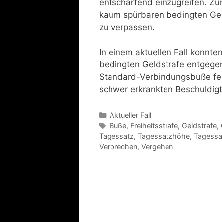
entschärfend einzugreifen. Z
kaum spürbaren bedingten Geld
zu verpassen.
In einem aktuellen Fall konnte
bedingten Geldstrafe entgegen
Standard-Verbindungsbuße fes
schwer erkrankten Beschuldigt
Aktueller Fall
Buße
,
Freiheitsstrafe
,
Geldstrafe
,
Tagessatz
,
Tagessatzhöhe
,
Tagessa
Verbrechen
,
Vergehen