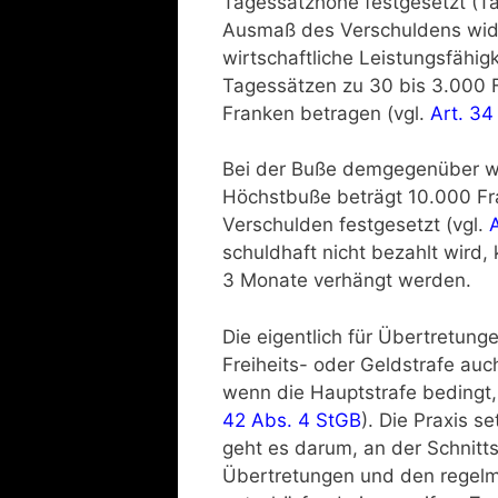
Tagessatzhöhe festgesetzt (T
Ausmaß des Verschuldens wide
wirtschaftliche Leistungsfähig
Tagessätzen zu 30 bis 3.000 
Franken betragen (vgl.
Art. 34
Bei der Buße demgegenüber wir
Höchstbuße beträgt 10.000 Fra
Verschulden festgesetzt (vgl.
schuldhaft nicht bezahlt wird, 
3 Monate verhängt werden.
Die eigentlich für Übertretun
Freiheits- oder Geldstrafe au
wenn die Hauptstrafe bedingt,
42 Abs. 4 StGB
). Die Praxis s
geht es darum, an der Schnitt
Übertretungen und den regelm