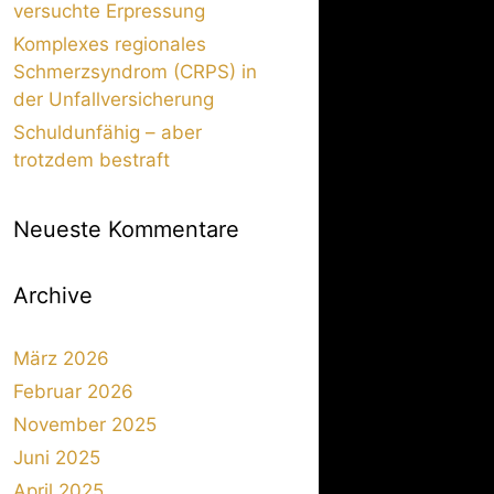
versuchte Erpressung
Komplexes regionales
Schmerzsyndrom (CRPS) in
der Unfallversicherung
Schuldunfähig – aber
trotzdem bestraft
Neueste Kommentare
Archive
März 2026
Februar 2026
November 2025
Juni 2025
April 2025