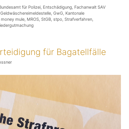
Bundesamt für Polizei
,
Entschädigung
,
Fachanwalt SAV
,
Geldwäschereimeldestelle
,
GwG
,
Kantonale
,
money mule
,
MROS
,
StGB
,
stpo
,
Strafverfahren
,
iedergutmachung
teidigung für Bagatellfälle
hssner