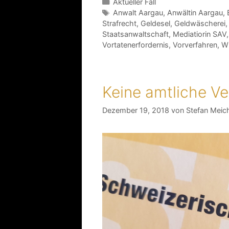
Aktueller Fall
Anwalt Aargau
,
Anwältin Aargau
,
Strafrecht
,
Geldesel
,
Geldwäscherei
Staatsanwaltschaft
,
Mediatiorin SAV
Vortatenerfordernis
,
Vorverfahren
,
W
Keine amtliche Ver
Dezember 19, 2018
von
Stefan Meic