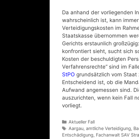
Da anhand der vorliegenden Inf
wahrscheinlich ist, kann imme
Verteidigungskosten im Rahmen
Staatskasse übernommen werde
Gerichts erstaunlich großzügig:
konfrontiert sieht, sucht sich s
Kosten der beschuldigten Per
Verfahrensrechte“ sind im Fall
StPO
grundsätzlich vom Staat 
Entscheidend ist, ob die Mand
Aufwand angemessen sind. Die
auszurichten, wenn kein Fall 
vorliegt.
Aktueller Fall
Aargau
,
amtliche Verteidigung
,
Ba
Entschädigung
,
Fachanwalt SAV Stra