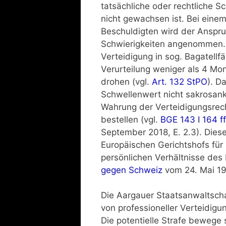
tatsächliche oder rechtliche Sc
nicht gewachsen ist. Bei einem
Beschuldigten wird der Anspru
Schwierigkeiten angenommen. G
Verteidigung in sog. Bagatellf
Verurteilung weniger als 4 Mon
drohen (vgl.
Art. 132 StPO
). D
Schwellenwert nicht sakrosankt
Wahrung der Verteidigungsrech
bestellen (vgl.
BGE 143 I 164 ff
September 2018, E. 2.3). Dies
Europäischen Gerichtshofs fü
persönlichen Verhältnisse des
gegen Schweiz
vom 24. Mai 19
Die Aargauer Staatsanwaltschaf
von professioneller Verteidigu
Die potentielle Strafe bewege 