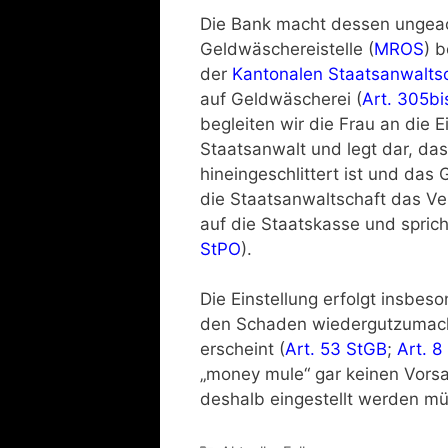
Die Bank macht dessen ungeac
Geldwäschereistelle (
MROS
) 
der
Kantonalen Staatsanwalts
auf Geldwäscherei (
Art. 305bi
begleiten wir die Frau an die 
Staatsanwalt und legt dar, das
hineingeschlittert ist und das
die Staatsanwaltschaft das Ver
auf die Staatskasse und sprich
StPO
).
Die Einstellung erfolgt insbeso
den Schaden wiedergutzumachen
erscheint (
Art. 53 StGB
;
Art. 8
„money mule“ gar keinen Vorsat
deshalb eingestellt werden mü