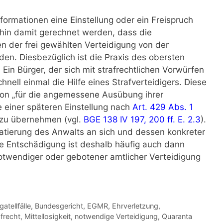
ormationen eine Einstellung oder ein Freispruch
rhin damit gerechnet werden, dass die
 der frei gewählten Verteidigung von der
n. Diesbezüglich ist die Praxis des obersten
 Ein Bürger, der sich mit strafrechtlichen Vorwürfen
chnell einmal die Hilfe eines Strafverteidigers. Diese
son „für die angemessene Ausübung ihrer
e einer späteren Einstellung nach
Art. 429 Abs. 1
zu übernehmen (vgl.
BGE 138 IV 197, 200 ff. E. 2.3
).
atierung des Anwalts an sich und dessen konkreter
 Entschädigung ist deshalb häufig auch dann
notwendiger oder gebotener amtlicher Verteidigung
gatellfälle
,
Bundesgericht
,
EGMR
,
Ehrverletzung
,
frecht
,
Mittellosigkeit
,
notwendige Verteidigung
,
Quaranta