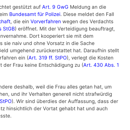
htet gestützt auf
Art. 9 GwG
Meldung an die
beim
Bundesamt für Polizei
. Diese meldet den Fall
chaft
, die ein
Vorverfahren
wegen des Verdachts
s StGB
) eröffnet. Mit der Verteidigung beauftragt,
Einvernahme. Dort kooperiert sie mit dem
s sie naiv und ohne Vorsatz in die Sache
 Geld umgehend zurückerstattet hat. Daraufhin stellt
fahren ein (
Art. 319 ff. StPO
), verlegt die Kosten
t der Frau keine Entschädigung zu (
Art. 430 Abs. 1
ndere deshalb, weil die Frau alles getan hat, um
, und ihr Verhalten generell nicht strafwürdig
 StPO
). Wir sind überdies der Auffassung, dass der
z hinsichtlich der Vortat gehabt hat und auch
sste.