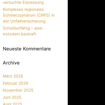
versuchte Erpressung
Komplexes regionales
Schmerzsyndrom (CRPS) in
der Unfallversicherung
Schuldunfähig – aber
trotzdem bestraft
Neueste Kommentare
Archive
März 2026
Februar 2026
November 2025
Juni 2025
April 2025