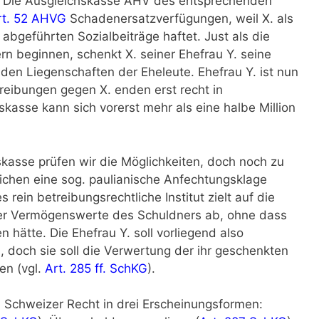
. Die Ausgleichskasse AHV des entsprechenden
rt. 52 AHVG
Schadenersatzverfügungen, weil X. als
 abgeführten Sozialbeiträge haftet. Just als die
rn beginnen, schenkt X. seiner Ehefrau Y. seine
en Liegenschaften der Eheleute. Ehefrau Y. ist nun
reibungen gegen X. enden erst recht in
skasse kann sich vorerst mehr als eine halbe Million
asse prüfen wir die Möglichkeiten, doch noch zu
chen eine sog. paulianische Anfechtungsklage
 rein betreibungsrechtliche Institut zielt auf die
er Vermögenswerte des Schuldners ab, ohne dass
n hätte. Die Ehefrau Y. soll vorliegend also
, doch sie soll die Verwertung der ihr geschenkten
n (vgl.
Art. 285 ff. SchKG
).
im Schweizer Recht in drei Erscheinungsformen: