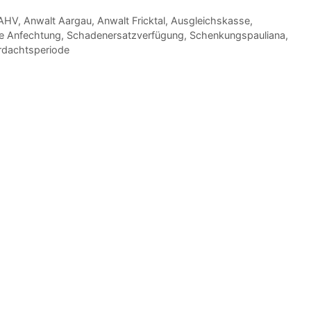
AHV
,
Anwalt Aargau
,
Anwalt Fricktal
,
Ausgleichskasse
,
he Anfechtung
,
Schadenersatzverfügung
,
Schenkungspauliana
,
rdachtsperiode