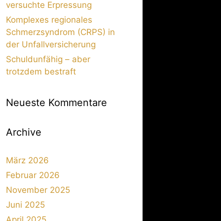
versuchte Erpressung
Komplexes regionales
Schmerzsyndrom (CRPS) in
der Unfallversicherung
Schuldunfähig – aber
trotzdem bestraft
Neueste Kommentare
Archive
März 2026
Februar 2026
November 2025
Juni 2025
April 2025