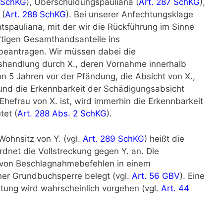
 SchKG
), Überschuldungspauliana (
Art. 287 SchKG
),
 (
Art. 288 SchKG
). Bei unserer Anfechtungsklage
tspauliana, mit der wir die Rückführung im Sinne
lftigen Gesamthandsanteile ins
 beantragen. Wir müssen dabei die
handlung durch X., deren Vornahme innerhalb
n 5 Jahren vor der Pfändung, die Absicht von X.,
und die Erkennbarkeit der Schädigungsabsicht
 Ehefrau von X. ist, wird immerhin die Erkennbarkeit
tet (
Art. 288 Abs. 2 SchKG
).
Wohnsitz von Y. (vgl.
Art. 289 SchKG
) heißt die
rdnet die Vollstreckung gegen Y. an. Die
 von Beschlagnahmebefehlen in einem
iner Grundbuchsperre belegt (vgl.
Art. 56 GBV
). Eine
ertung wird wahrscheinlich vorgehen (vgl.
Art. 44