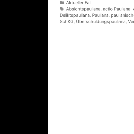
Aktueller Fall
Absichtspauliana
,
actio Pauliana
,
Deliktspauliana
,
Pauliana
,
paulianisc
SchKG
,
Überschuldungspauliana
,
Ve