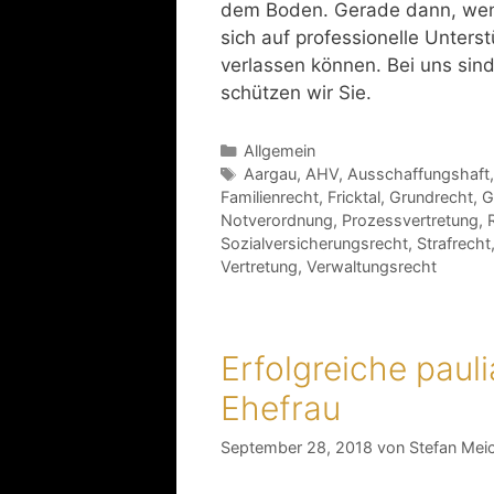
dem Boden. Gerade dann, wenn
sich auf professionelle Unters
verlassen können. Bei uns sind
schützen wir Sie.
Allgemein
Aargau
,
AHV
,
Ausschaffungshaft
Familienrecht
,
Fricktal
,
Grundrecht
,
G
Notverordnung
,
Prozessvertretung
,
Sozialversicherungsrecht
,
Strafrecht
Vertretung
,
Verwaltungsrecht
Erfolgreiche pau
Ehefrau
September 28, 2018
von
Stefan Mei