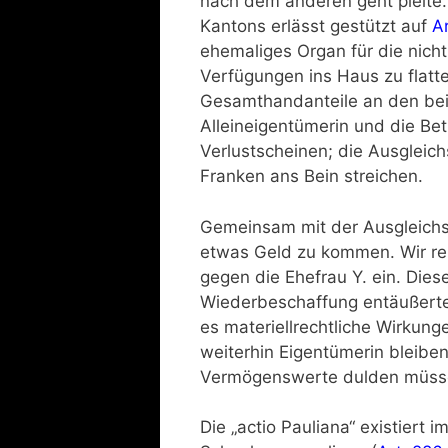
nach dem anderen geht pleite
Kantons erlässt gestützt auf
A
ehemaliges Organ für die nicht
Verfügungen ins Haus zu flatte
Gesamthandanteile an den beid
Alleineigentümerin und die Bet
Verlustscheinen; die Ausgleich
Franken ans Bein streichen.
Gemeinsam mit der Ausgleichsk
etwas Geld zu kommen. Wir rei
gegen die Ehefrau Y. ein. Dieses
Wiederbeschaffung entäußert
es materiellrechtliche Wirkunge
weiterhin Eigentümerin bleiben
Vermögenswerte dulden müsse
Die „actio Pauliana“ existiert 