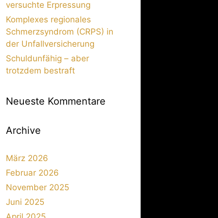
versuchte Erpressung
Komplexes regionales
Schmerzsyndrom (CRPS) in
der Unfallversicherung
Schuldunfähig – aber
trotzdem bestraft
Neueste Kommentare
Archive
März 2026
Februar 2026
November 2025
Juni 2025
April 2025