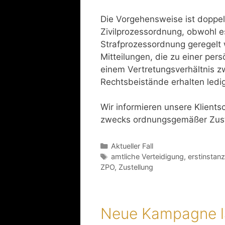
Die Vorgehensweise ist doppelt
Zivilprozessordnung, obwohl es
Strafprozessordnung geregelt
Mitteilungen, die zu einer per
einem Vertretungsverhältnis z
Rechtsbeistände erhalten ledig
Wir informieren unsere Klient
zwecks ordnungsgemäßer Zust
Aktueller Fall
amtliche Verteidigung
,
erstinstanz
ZPO
,
Zustellung
Neue Kampagne l